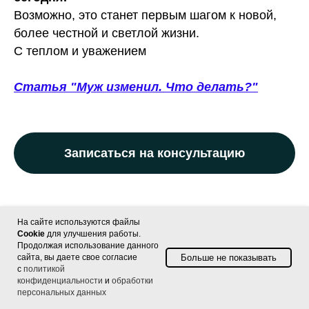
Возможно, это станет первым шагом к новой,
более честной и светлой жизни.
С теплом и уважением
Статья "Муж изменил. Что делать?"
Записаться на консультацию
На сайте используются файлы
Главная
Семейный психолог
Обо мне
Cookie
для улучшения работы.
Продолжая использование данного
Цены
Контакты
Статьи
Отзывы
Больше не показывать
сайта, вы даете свое согласие
с
политикой
Политика конфиденциальности
конфиденциальности
и
обработки
персональных данных
Записаться на прием