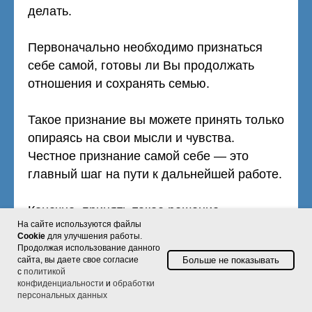
делать.
Первоначально необходимо признаться
себе самой, готовы ли Вы продолжать
отношения и сохранять семью.
Такое признание вы можете принять только
опираясь на свои мысли и чувства.
Честное признание самой себе — это
главный шаг на пути к дальнейшей работе.
Конечно, принять такое решение
На сайте используются файлы
самостоятельно непросто. Но сделать это
Cookie
для улучшения работы.
все же нужно.
Продолжая использование данного
Больше не показывать
сайта, вы даете свое согласие
с
политикой
конфиденциальности
и
обработки
персональных данных
Без оглядки на советы от подруг