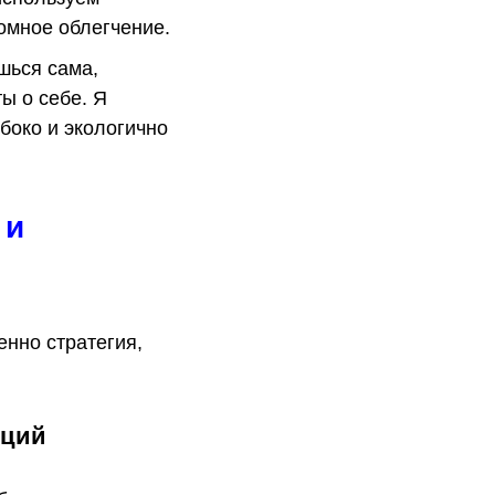
омное облегчение.
шься сама,
ы о себе. Я
боко и экологично
 и
енно стратегия,
оций