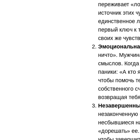
переживает «ло
источник этих ч
единственное л
первый ключ к 
своих же чувств
Эмоциональна
ничто». Мужчин
смыслов. Когда
паники: «А кто 
чтобы помочь т
собственного с
возвращая тебя
Незавершенный
незаконченную 
несбывшиеся на
«дорешать» ее.
чтобы завершит