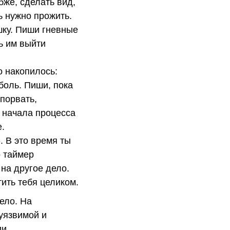
бже, сделать вид,
ь нужно прожить.
шку. Пиши гневные
ть им выйти
о накопилось:
боль. Пиши, пока
 порвать,
 начала процесса
е.
. В это время ты
о таймер
на другое дело.
тить тебя целиком.
ело. На
уязвимой и
и.