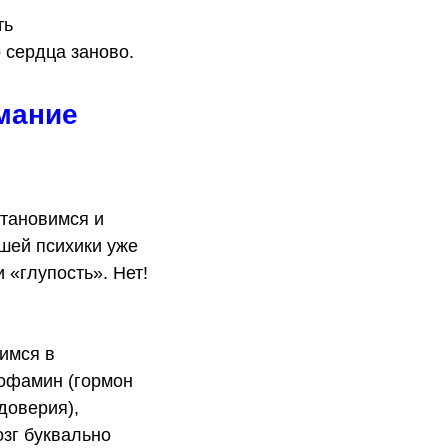
ть
 сердца заново.
мание
становимся и
шей психики уже
 «глупость». Нет!
имся в
дофамин (гормон
доверия),
озг буквально