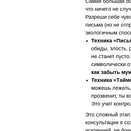
Самая большая оши
что ничего не слу
Разреши себе чувс
письма (но не отп
экологичным спос
Техника «Пись
обиды, злость,
не станет пусто
символически о
как забыть му
Техника «Тайм
можешь лежать, 
прозвенит, ты 
Это учит контро
Это сложный этап,
консультации я со
искренней, не боя