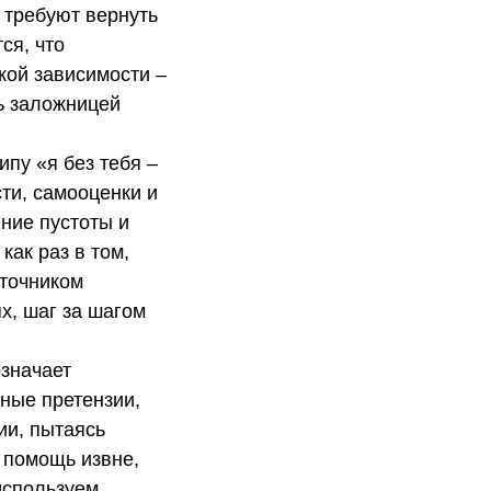
 требуют вернуть
ся, что
кой зависимости –
ь заложницей
пу «я без тебя –
ти, самооценки и
ние пустоты и
как раз в том,
сточником
х, шаг за шагом
означает
ные претензии,
ии, пытаясь
 помощь извне,
 используем