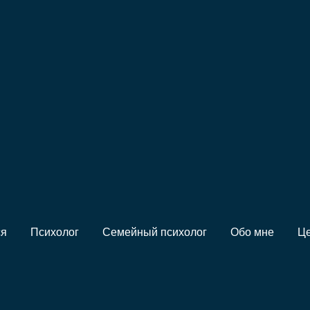
 забыть муж
ся
Психолог
Семейный психолог
Обо мне
Ц
 к себе от профессионал