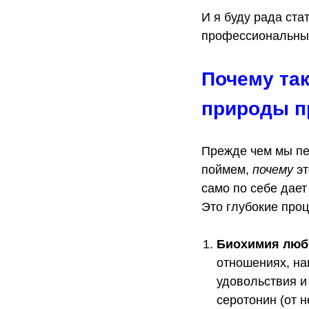
И я буду рада ста
профессиональные
Почему та
природы п
Прежде чем мы пе
поймем,
почему
эт
само по себе дает
Это глубокие про
Биохимия любв
отношениях, на
удовольствия и
серотонин (от 