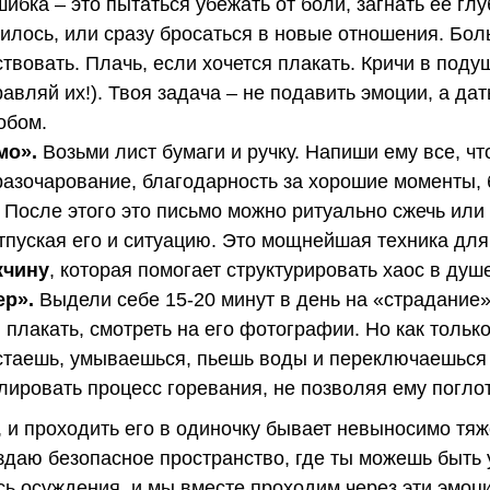
бка – это пытаться убежать от боли, загнать ее глу
чилось, или сразу бросаться в новые отношения. Бол
твовать. Плачь, если хочется плакать. Кричи в поду
равляй их!). Твоя задача – не подавить эмоции, а да
обом.
мо».
Возьми лист бумаги и ручку. Напиши ему все, чт
 разочарование, благодарность за хорошие моменты, 
. После этого это письмо можно ритуально сжечь или
тпуская его и ситуацию. Это мощнейшая техника для
жчину
, которая помогает структурировать хаос в душ
ер».
Выдели себе 15-20 минут в день на «страдание»
плакать, смотреть на его фотографии. Но как тольк
встаешь, умываешься, пьешь воды и переключаешься 
лировать процесс горевания, не позволяя ему погло
 и проходить его в одиночку бывает невыносимо тяж
здаю безопасное пространство, где ты можешь быть 
сь осуждения, и мы вместе проходим через эти эмоци