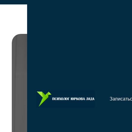
Как
Записать
путь