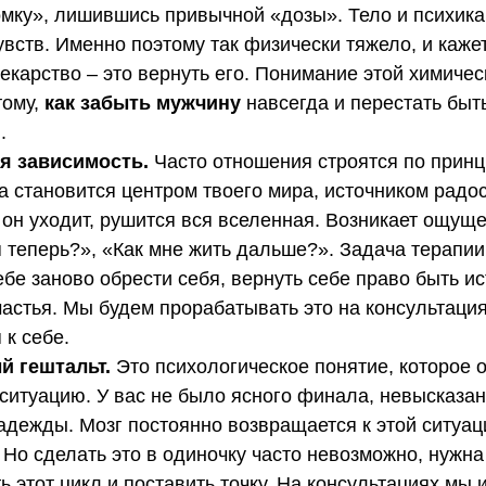
мку», лишившись привычной «дозы». Тело и психика
увств. Именно поэтому так физически тяжело, и кажет
екарство – это вернуть его. Понимание этой химичес
тому,
как забыть мужчину
навсегда и перестать быт
.
я зависимость.
Часто отношения строятся по принци
а становится центром твоего мира, источником радос
 он уходит, рушится вся вселенная. Возникает ощуще
я теперь?», «Как мне жить дальше?». Задача терапии 
ебе заново обрести себя, вернуть себе право быть и
частья. Мы будем прорабатывать это на консультация
 к себе.
 гештальт.
Это психологическое понятие, которое 
ситуацию. У вас не было ясного финала, невысказан
дежды. Мозг постоянно возвращается к этой ситуац
 Но сделать это в одиночку часто невозможно, нужна
ь этот цикл и поставить точку. На консультациях мы